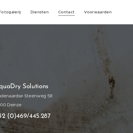
Fotogalerij
Diensten
Contact
Voorwaarden
quaDry Solutions
denaardse Steenweg 58
00 Deinze
32 (0)469/445.287